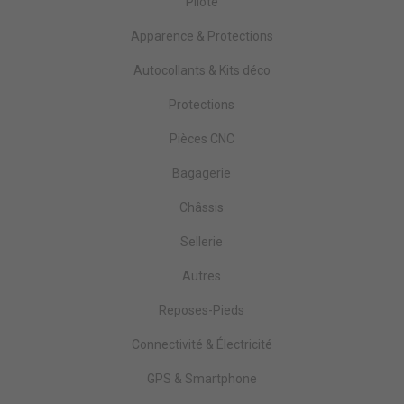
Pilote
Apparence & Protections
Autocollants & Kits déco
Protections
Pièces CNC
Bagagerie
Châssis
Sellerie
Autres
Reposes-Pieds
Connectivité & Électricité
GPS & Smartphone