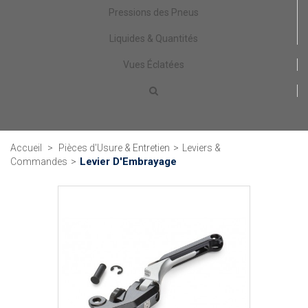
Pressions des Pneus
Liquides & Quantités
Vues Éclatées
Accueil
>
Pièces d'Usure & Entretien
>
Leviers &
Levier D'Embrayage
Commandes
>