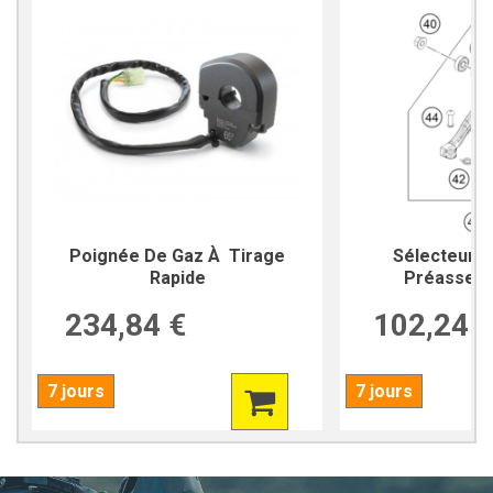
Poignée De Gaz À Tirage
Sélecteur d
Rapide
Préassembl
234,84 €
102,24 
7 jours
7 jours