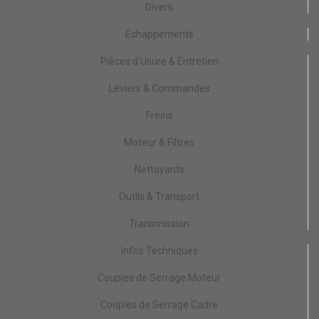
Divers
Échappements
Pièces d'Usure & Entretien
Leviers & Commandes
Freins
Moteur & Filtres
Nettoyants
Outils & Transport
Transmission
Infos Techniques
Couples de Serrage Moteur
Couples de Serrage Cadre