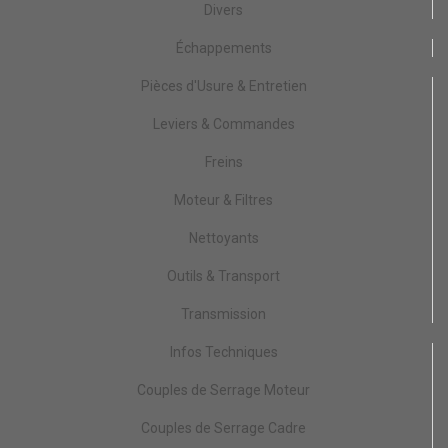
Divers
Échappements
Pièces d'Usure & Entretien
Leviers & Commandes
Freins
Moteur & Filtres
Nettoyants
Outils & Transport
Transmission
Infos Techniques
Couples de Serrage Moteur
Couples de Serrage Cadre