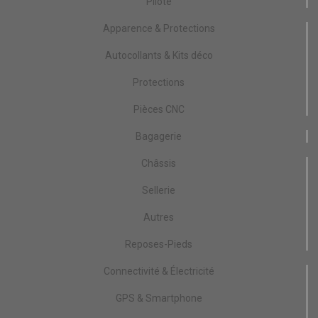
Pilote
Apparence & Protections
Autocollants & Kits déco
Protections
Pièces CNC
Bagagerie
Châssis
Sellerie
Autres
Reposes-Pieds
Connectivité & Électricité
GPS & Smartphone