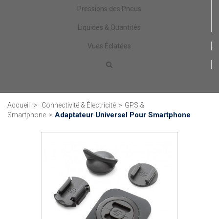
Pressions des Pneus
Liquides & Quantités
Vues Éclatées
Accueil
>
Connectivité & Électricité
>
GPS &
Adaptateur Universel Pour Smartphone
Smartphone
>