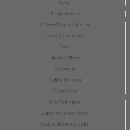
Divers
Échappements
Pièces d'Usure & Entretien
Leviers & Commandes
Freins
Moteur & Filtres
Nettoyants
Outils & Transport
Transmission
Infos Techniques
Couples de Serrage Moteur
Couples de Serrage Cadre