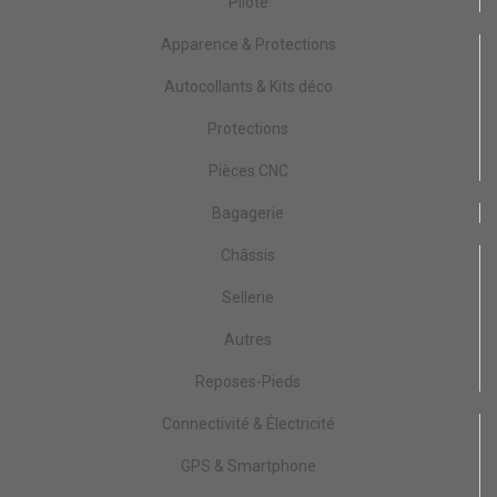
Pilote
Apparence & Protections
Autocollants & Kits déco
Protections
Pièces CNC
Bagagerie
Châssis
Sellerie
Autres
Reposes-Pieds
Connectivité & Électricité
GPS & Smartphone