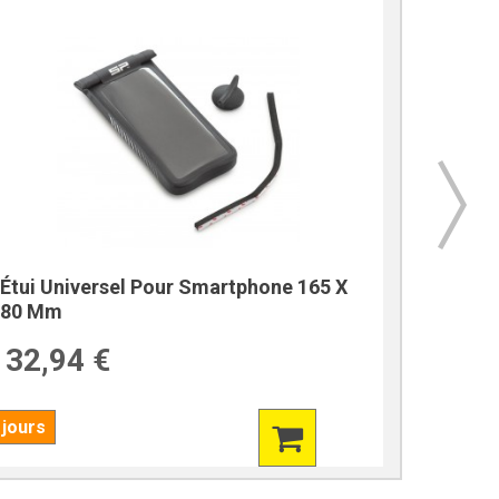
Étui Universel Pour Smartphone 165 X
Housse
80 Mm
Mate 2
32,94 €
45,0
 jours
7 jours