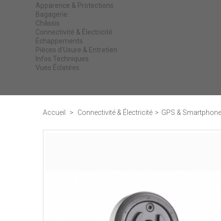
Apparence & Protections
Bagagerie
Châssis
Connectivité & Électricité
Échappements
Pièces d'Usure & Entretien
Infos Techniques
Vues Éclatées
Accueil
>
Connectivité & Électricité
>
GPS & Smartphon