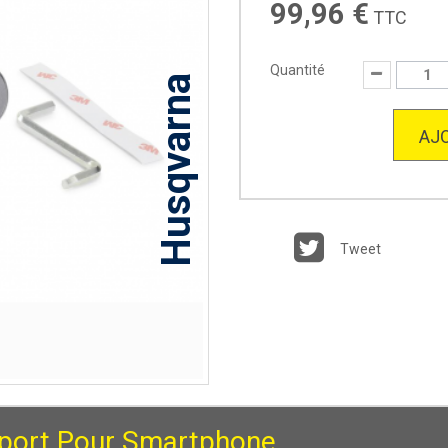
99,96 €
TTC
Quantité
Husqvarna
AJO
Tweet
port Pour Smartphone