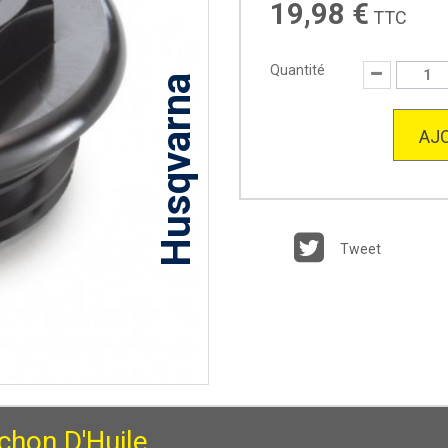
19,98 €
TTC
Quantité
Husqvarna
AJO
Tweet
chon D'Huile