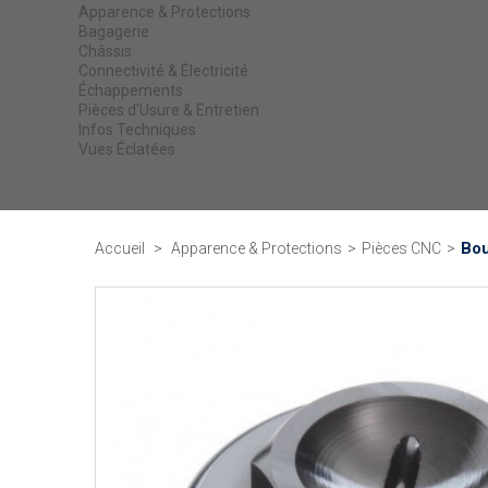
Apparence & Protections
Bagagerie
Châssis
Connectivité & Électricité
Échappements
Pièces d'Usure & Entretien
Infos Techniques
Vues Éclatées
Bou
Accueil
>
Apparence & Protections
>
Pièces CNC
>