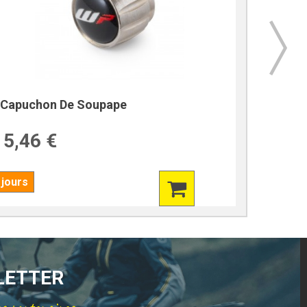
Capuchon De Soupape
Boucho
5,46 €
39,9
 jours
En stock !
SLETTER