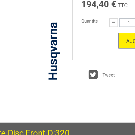
194,40 €
TTC
Quantité
Husqvarna
AJO
Tweet
ke Disc Front D:320