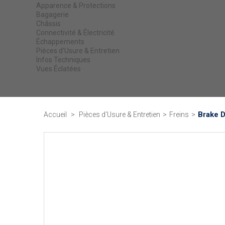
Apparence & Protections
Bagagerie
Châssis
Connectivité & Électricité
Échappements
Pièces d'Usure & Entretien
Infos Techniques
Vues Éclatées
Brake D
Accueil
>
Pièces d'Usure & Entretien
>
Freins
>