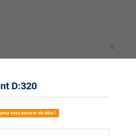
ont D:320
our vous assurer du délai !