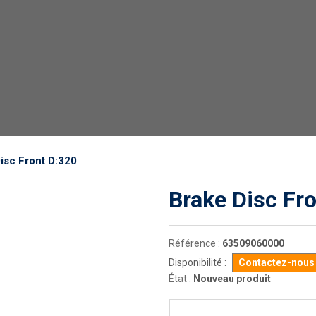
isc Front D:320
Brake Disc Fr
Référence :
63509060000
Disponibilité :
Contactez-nous p
État :
Nouveau produit