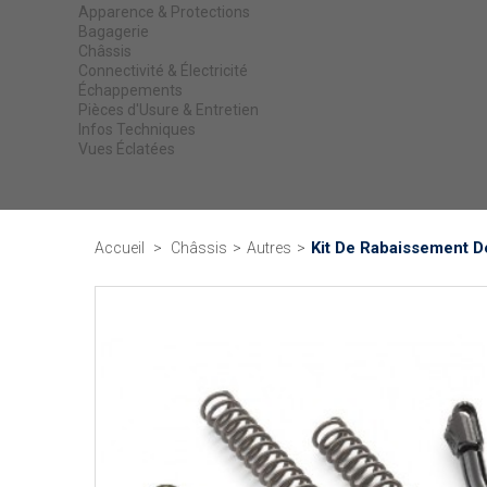
Apparence & Protections
Bagagerie
Châssis
Connectivité & Électricité
Échappements
Pièces d'Usure & Entretien
Infos Techniques
Vues Éclatées
Kit De Rabaissement D
Accueil
>
Châssis
>
Autres
>