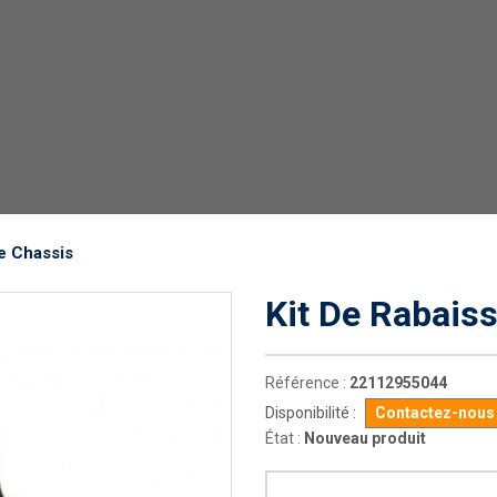
e Chassis
Kit De Rabais
Référence :
22112955044
Disponibilité :
Contactez-nous p
État :
Nouveau produit