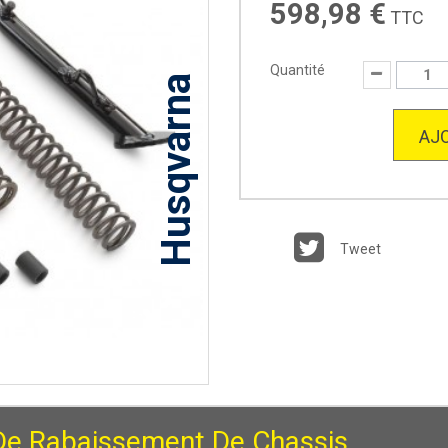
598,98 €
TTC
Quantité
Husqvarna
AJO
Tweet
 De Rabaissement De Chassis