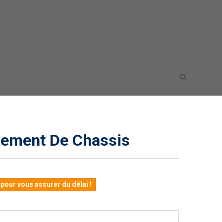
sement De Chassis
our vous assurer du délai !