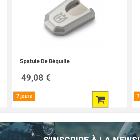
Spatule De Béquille
49,08 €
7 jours
7