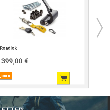
Roadlok
Béquill
399,00 €
249,
 jours
En stock !