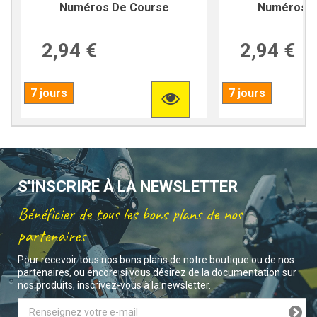
Numéros De Course
Numéros D
2,94 €
2,94 €
7 jours
7 jours
S'INSCRIRE À LA NEWSLETTER
Bénéficier de tous les bons plans de nos
partenaires
Pour recevoir tous nos bons plans de notre boutique ou de nos
partenaires, ou encore si vous désirez de la documentation sur
nos produits, inscrivez-vous à la newsletter.