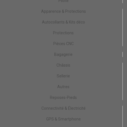
Pilote
Apparence & Protections
Autocollants & Kits déco
Protections
Pièces CNC
Bagagerie
Châssis
Sellerie
Autres
Reposes-Pieds
Connectivité & Électricité
GPS & Smartphone