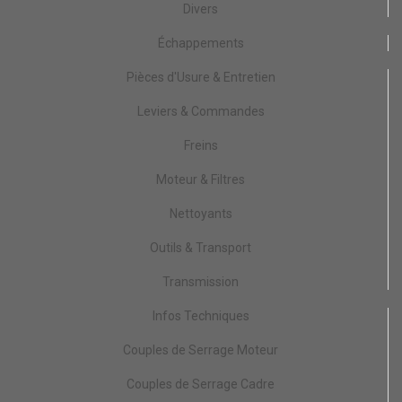
Divers
Échappements
Pièces d'Usure & Entretien
Leviers & Commandes
Freins
Moteur & Filtres
Nettoyants
Outils & Transport
Transmission
Infos Techniques
Couples de Serrage Moteur
Couples de Serrage Cadre