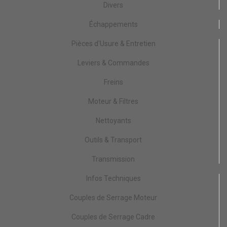
Divers
Échappements
Pièces d'Usure & Entretien
Leviers & Commandes
Freins
Moteur & Filtres
Nettoyants
Outils & Transport
Transmission
Infos Techniques
Couples de Serrage Moteur
Couples de Serrage Cadre