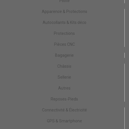
Pilote
Apparence & Protections
Autocollants & Kits déco
Protections
Pièces CNC
Bagagerie
Châssis
Sellerie
Autres
Reposes-Pieds
Connectivité & Électricité
GPS & Smartphone